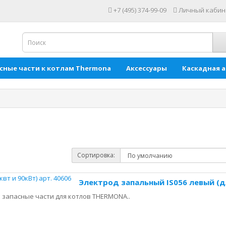
+7 (495) 374-99-09
Личный кабин
сные части к котлам Thermona
Аксессуары
Каскадная 
Сортировка:
Электрод запальный IS056 левый (дл
запасные части для котлов THERMONA..