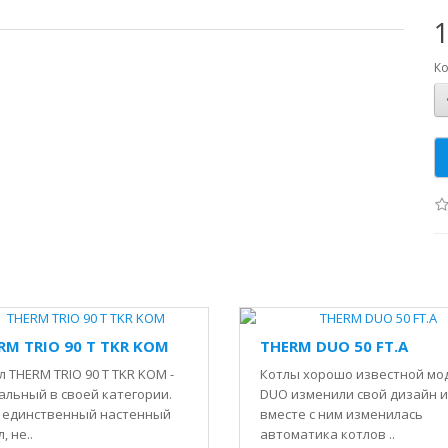
1
Ко
RM TRIO 90 T TKR KOM
THERM DUO 50 FT.A
л THERM TRIO 90 T TKR KOM -
Котлы хорошо известной мо
альный в своей категории.
DUO изменили свой дизайн и
 единственный настенный
вместе с ним изменилась
, не..
автоматика котлов ..