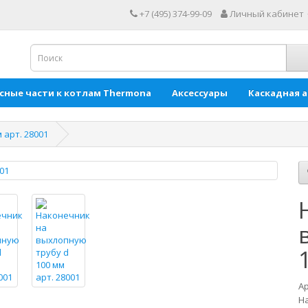
+7 (495) 374-99-09
Личный кабинет
сные части к котлам Thermona
Аксессуары
Каскадная 
 арт. 28001
Ар
На