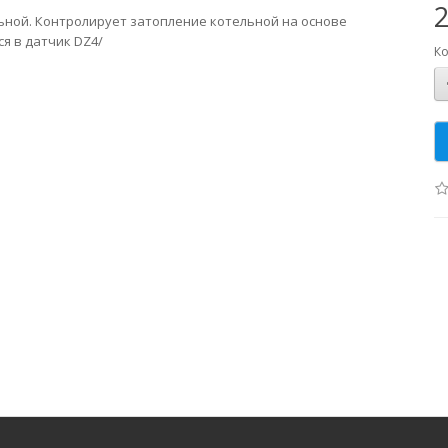
2
льной. Контролирует затопление котельной на основе
ся в датчик DZ4/
Ко