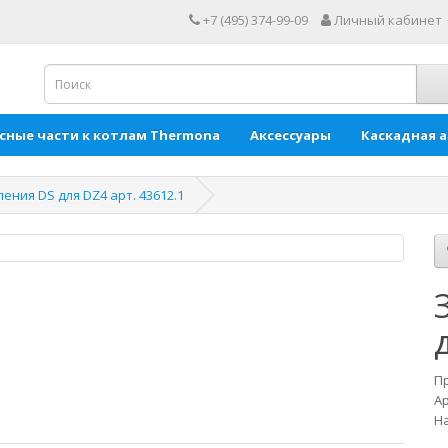
+7 (495) 374-99-09
Личный кабинет
сные части к котлам Thermona
Аксессуары
Каскадная 
ения DS для DZ4 арт. 43612.1
П
Ар
На