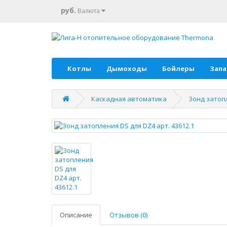
руб.
Валюта
Котлы
Дымоходы
Бойлеры
Запа
Каскадная автоматика
Зонд затопл
Описание
Отзывов (0)